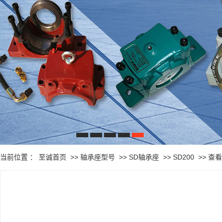
1
2
3
4
5
当前位置 ：
至诚首页
>>
轴承座型号
>>
SD轴承座
>>
SD200
>>
查看