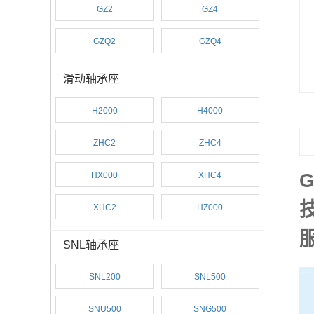
GZ2
GZ4
GZQ2
GZQ4
滑动轴承座
H2000
H4000
ZHC2
ZHC4
HX000
XHC4
XHC2
HZ000
服
SNL轴承座
SNL200
SNL500
SNU500
SNG500