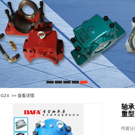
1
2
3
4
5
>
GZ4
>>
查看详情
轴承
重型
所属分